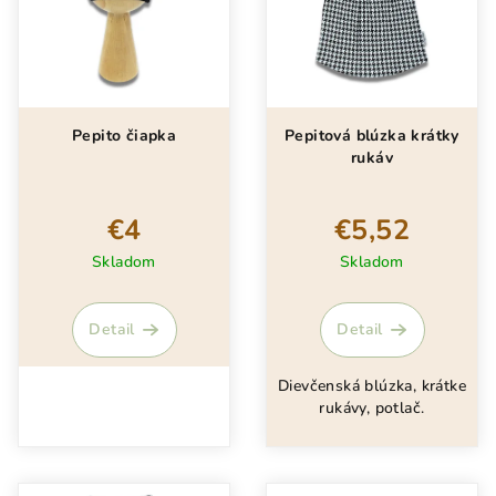
i
o
s
d
p
u
r
k
Pepito čiapka
Pepitová blúzka krátky
o
t
rukáv
d
o
u
v
€4
€5,52
k
t
Skladom
Skladom
o
v
Detail
Detail
Dievčenská blúzka, krátke
rukávy, potlač.