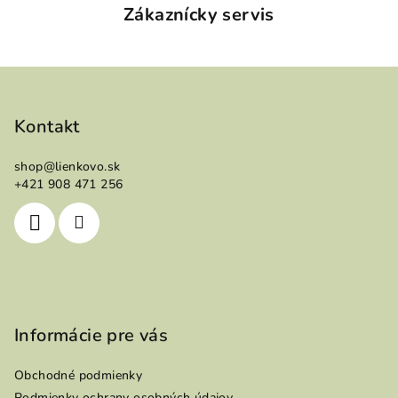
Zákaznícky servis
Z
á
p
Kontakt
ä
shop
@
lienkovo.sk
t
+421 908 471 256
i
e
Informácie pre vás
Obchodné podmienky
Podmienky ochrany osobných údajov