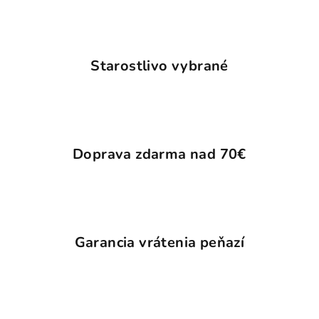
d
a
c
i
Starostlivo vybrané
e
p
r
v
k
Doprava zdarma nad 70€
y
v
ý
p
i
s
Garancia vrátenia peňazí
u