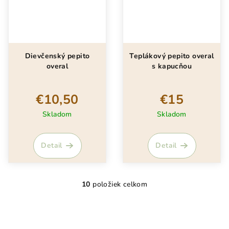
Dievčenský pepito
Teplákový pepito overal
overal
s kapucňou
€10,50
€15
Skladom
Skladom
Detail
Detail
10
položiek celkom
O
v
l
á