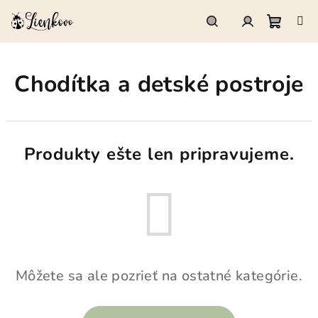
Prejsť
na
obsah
Nákup
Hľadať
Prihlásenie
Chodítka a detské postroje
košík
Produkty ešte len pripravujeme.
Môžete sa ale pozrieť na ostatné kategórie.