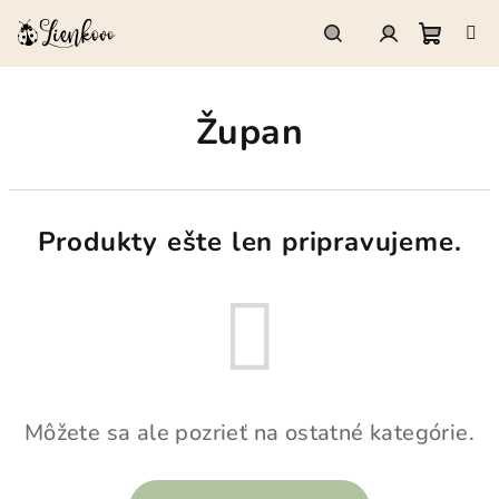
Prejsť
na
obsah
Nákup
Hľadať
Prihlásenie
Župan
košík
Produkty ešte len pripravujeme.
Môžete sa ale pozrieť na ostatné kategórie.