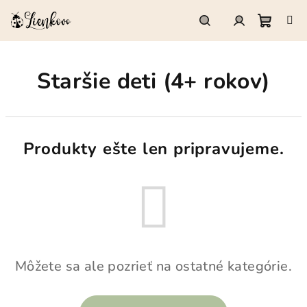
Prejsť
na
obsah
Nákup
Hľadať
Prihlásenie
Staršie deti (4+ rokov)
košík
Produkty ešte len pripravujeme.
Môžete sa ale pozrieť na ostatné kategórie.