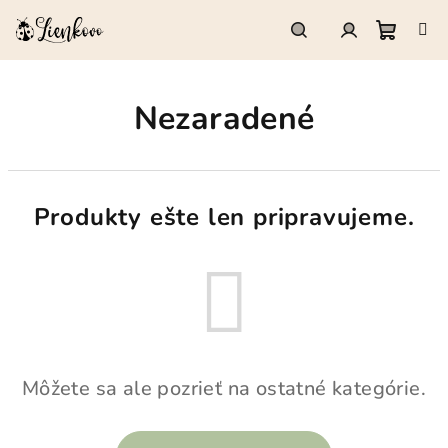
Prejsť
na
obsah
Nákup
Hľadať
Prihlásenie
Nezaradené
košík
Produkty ešte len pripravujeme.
Môžete sa ale pozrieť na ostatné kategórie.