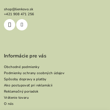
ä
shop
@
lienkovo.sk
t
+421 908 471 256
i
e
Informácie pre vás
Obchodné podmienky
Podmienky ochrany osobných údajov
Spôsoby dopravy a platby
Ako postupovať pri reklamácii
Reklamačný poriadok
Vrátenie tovaru
O nás