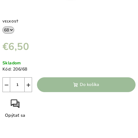
VEĽKOSŤ
€6,50
Jednotková
Skladom
cena:
Kód:
206/68
−
+
Do košíka
Opýtať sa