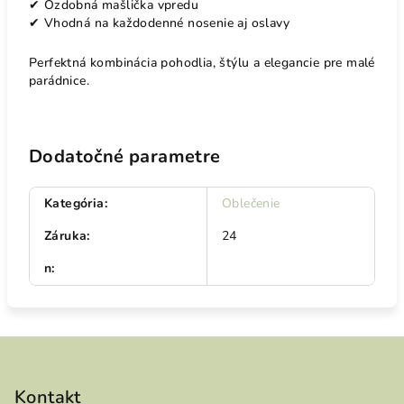
✔ Ozdobná mašlička vpredu
✔ Vhodná na každodenné nosenie aj oslavy
Perfektná kombinácia pohodlia, štýlu a elegancie pre malé
parádnice.
Dodatočné parametre
Kategória
:
Oblečenie
Záruka
:
24
n
:
Z
á
p
Kontakt