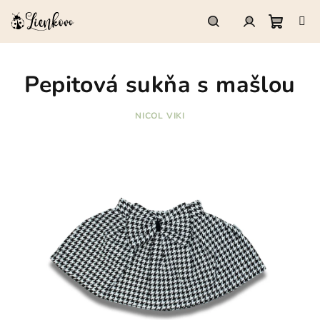
Prejsť
na
obsah
Nákup
Hľadať
Prihlásenie
Pepitová sukňa s mašlou
košík
NICOL VIKI