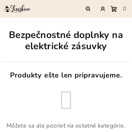
Prejsť
na
obsah
Nákup
Hľadať
Prihlásenie
Bezpečnostné doplnky na
košík
elektrické zásuvky
Produkty ešte len pripravujeme.
Môžete sa ale pozrieť na ostatné kategórie.