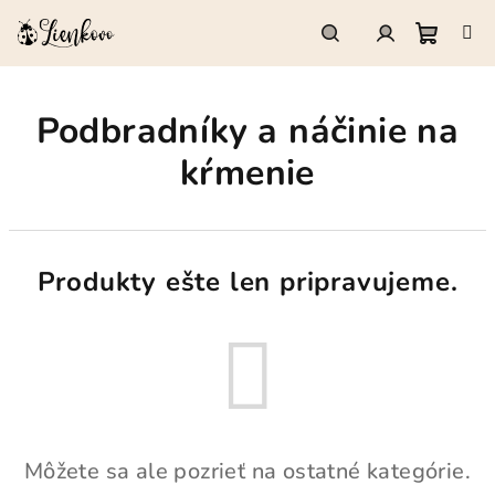
Prejsť
na
obsah
Nákup
Hľadať
Prihlásenie
Podbradníky a náčinie na
košík
kŕmenie
Produkty ešte len pripravujeme.
Môžete sa ale pozrieť na ostatné kategórie.