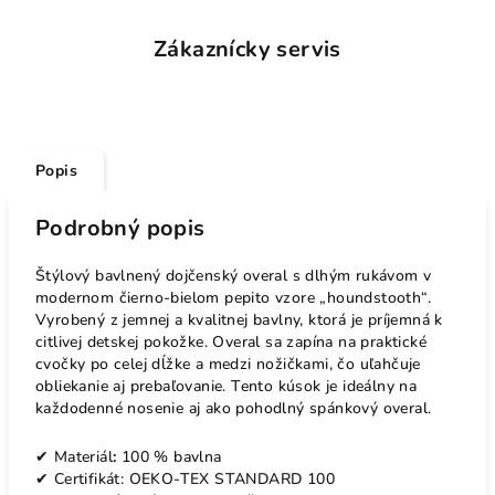
Zákaznícky servis
Popis
Podrobný popis
Štýlový bavlnený dojčenský overal s dlhým rukávom v
modernom čierno-bielom pepito vzore „houndstooth“.
Vyrobený z jemnej a kvalitnej bavlny, ktorá je príjemná k
citlivej detskej pokožke. Overal sa zapína na praktické
cvočky po celej dĺžke a medzi nožičkami, čo uľahčuje
obliekanie aj prebaľovanie. Tento kúsok je ideálny na
každodenné nosenie aj ako pohodlný spánkový overal.
✔ Materiál
:
100 % bavlna
✔ Certifikát: OEKO-TEX STANDARD 100