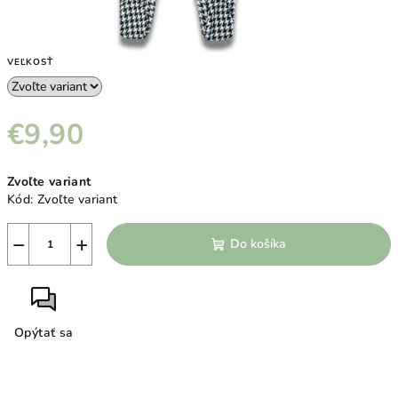
VEĽKOSŤ
€9,90
Jednotková
Zvoľte variant
cena:
Kód:
Zvoľte variant
−
+
Do košíka
Opýtať sa