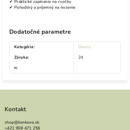
✔ Praktické zapínanie na cvočky
✔ Pohodlný a príjemný na nosenie
Dodatočné parametre
Kategória
:
Dievča
Záruka
:
24
n
:
Z
á
p
Kontakt
ä
shop
@
lienkovo.sk
t
+421 908 471 256