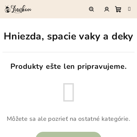
Prejsť
na
obsah
Nákup
Hľadať
Prihlásenie
Hniezda, spacie vaky a deky
košík
Produkty ešte len pripravujeme.
Môžete sa ale pozrieť na ostatné kategórie.