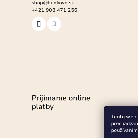
ä
shop
@
lienkovo.sk
t
+421 908 471 256
i
e
Prijímame online
platby
Tento web 
prechádzan
používaním.