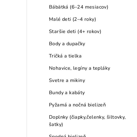
a
Bábätká (6–24 mesiacov)
n
Malé deti (2–4 roky)
e
Staršie deti (4+ rokov)
l
Body a dupačky
Tričká a tielka
Nohavice, legíny a tepláky
Svetre a mikiny
Bundy a kabáty
Pyžamá a nočná bielizeň
Doplnky (čiapky,čelenky, šiltovky,
šatky)
Spodná bielizeň