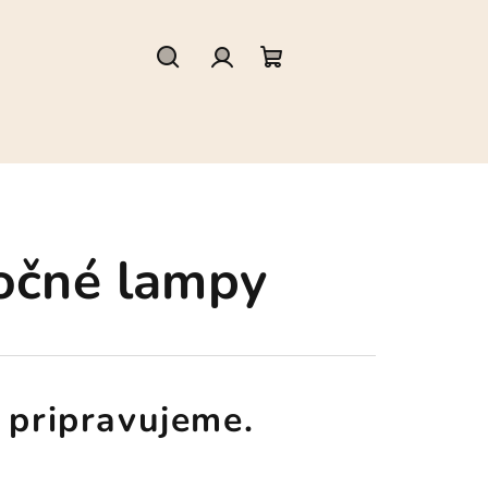
Hľadať
Prihlásenie
Nákupný
košík
nočné lampy
 pripravujeme.