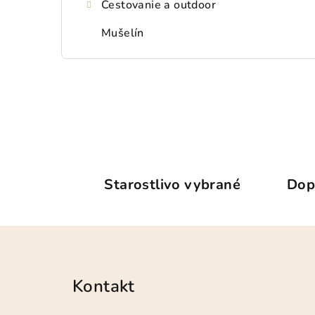
Cestovanie a outdoor
Mušelín
Starostlivo vybrané
Dop
Z
á
Kontakt
p