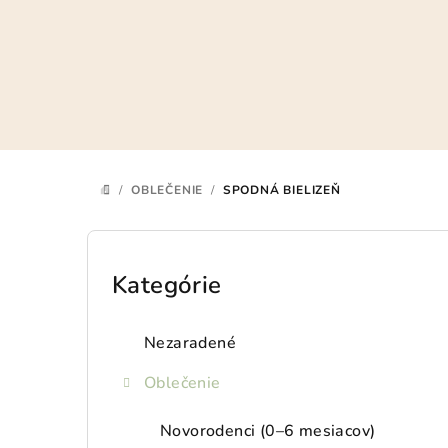
Prejsť
na
obsah
/
OBLEČENIE
/
SPODNÁ BIELIZEŇ
DOMOV
B
o
Kategórie
Preskočiť
kategórie
č
Nezaradené
n
Oblečenie
ý
p
Novorodenci (0–6 mesiacov)