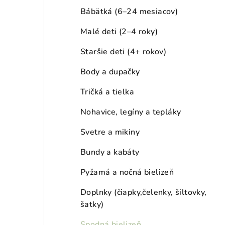
a
Bábätká (6–24 mesiacov)
n
Malé deti (2–4 roky)
e
Staršie deti (4+ rokov)
l
Body a dupačky
Tričká a tielka
Nohavice, legíny a tepláky
Svetre a mikiny
Bundy a kabáty
Pyžamá a nočná bielizeň
Doplnky (čiapky,čelenky, šiltovky,
šatky)
Spodná bielizeň