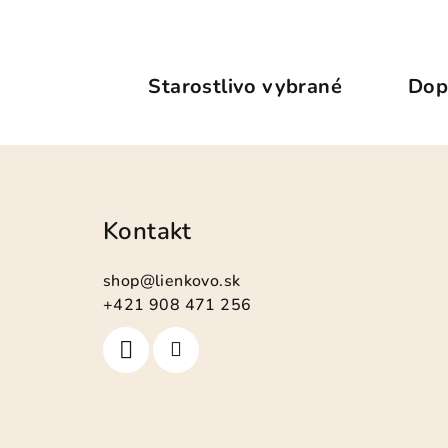
Starostlivo vybrané
Dop
Z
á
Kontakt
p
ä
shop
@
lienkovo.sk
t
+421 908 471 256
i
e