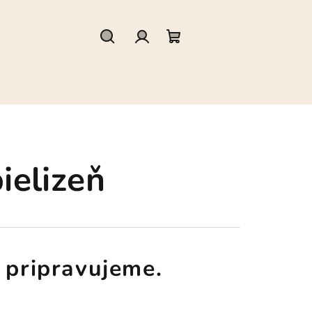
Hľadať
Prihlásenie
Nákupný
košík
ielizeň
 pripravujeme.