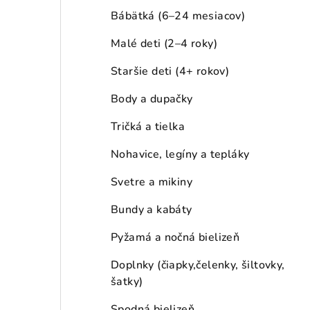
a
Bábätká (6–24 mesiacov)
n
Malé deti (2–4 roky)
e
Staršie deti (4+ rokov)
l
Body a dupačky
Tričká a tielka
Nohavice, legíny a tepláky
Svetre a mikiny
Bundy a kabáty
Pyžamá a nočná bielizeň
Doplnky (čiapky,čelenky, šiltovky,
šatky)
Spodná bielizeň