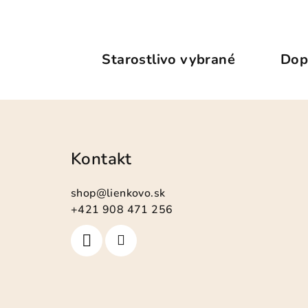
Starostlivo vybrané
Dop
Z
á
Kontakt
p
ä
shop
@
lienkovo.sk
t
+421 908 471 256
i
e