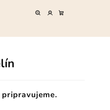
Hľadať
Prihlásenie
Nákupný
košík
lín
 pripravujeme.