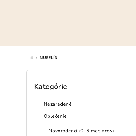
Prejsť
na
obsah
/
MUŠELÍN
DOMOV
B
o
Kategórie
Preskočiť
kategórie
č
Nezaradené
n
Oblečenie
ý
p
Novorodenci (0–6 mesiacov)