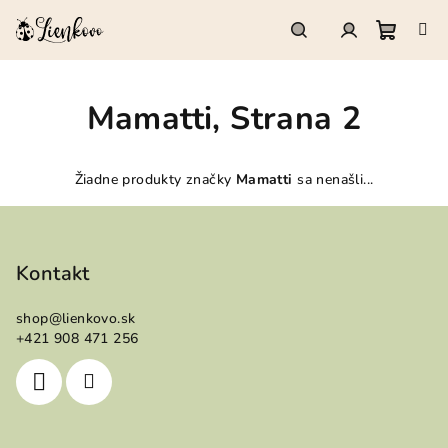
Prejsť
na
obsah
Nákup
Hľadať
Prihlásenie
Mamatti
, Strana 2
košík
Žiadne produkty značky
Mamatti
sa nenašli...
Z
á
p
Kontakt
ä
shop
@
lienkovo.sk
t
+421 908 471 256
i
e