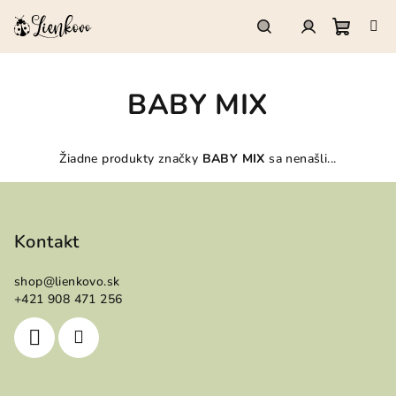
Prejsť
na
obsah
Nákup
Hľadať
Prihlásenie
BABY MIX
košík
Žiadne produkty značky
BABY MIX
sa nenašli...
Z
á
p
Kontakt
ä
shop
@
lienkovo.sk
t
+421 908 471 256
i
e