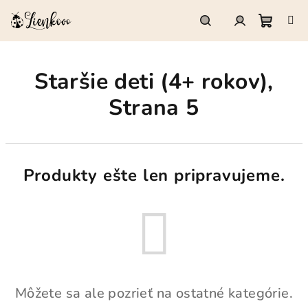
Prejsť
na
obsah
Nákup
Hľadať
Prihlásenie
Staršie deti (4+ rokov)
,
košík
Strana 5
Produkty ešte len pripravujeme.
Môžete sa ale pozrieť na ostatné kategórie.