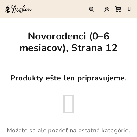
Prejsť
na
obsah
Nákup
Hľadať
Prihlásenie
Novorodenci (0–6
košík
mesiacov)
, Strana 12
Produkty ešte len pripravujeme.
Môžete sa ale pozrieť na ostatné kategórie.